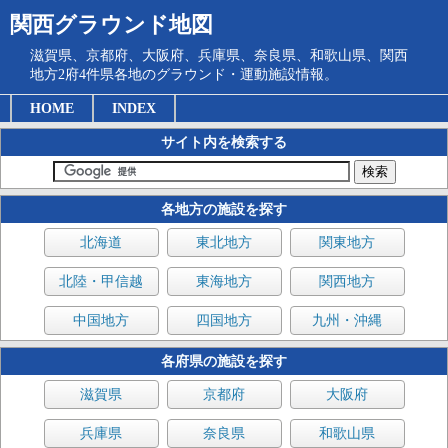
関西グラウンド地図
滋賀県、京都府、大阪府、兵庫県、奈良県、和歌山県、関西
地方2府4件県各地のグラウンド・運動施設情報。
HOME
INDEX
サイト内を検索する
各地方の施設を探す
北海道
東北地方
関東地方
北陸・甲信越
東海地方
関西地方
中国地方
四国地方
九州・沖縄
各府県の施設を探す
滋賀県
京都府
大阪府
兵庫県
奈良県
和歌山県