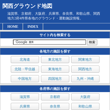
関西グラウンド地図
滋賀県、京都府、大阪府、兵庫県、奈良県、和歌山県、関西
地方2府4件県各地のグラウンド・運動施設情報。
HOME
INDEX
サイト内を検索する
各地方の施設を探す
北海道
東北地方
関東地方
北陸・甲信越
東海地方
関西地方
中国地方
四国地方
九州・沖縄
各府県の施設を探す
滋賀県
京都府
大阪府
兵庫県
奈良県
和歌山県