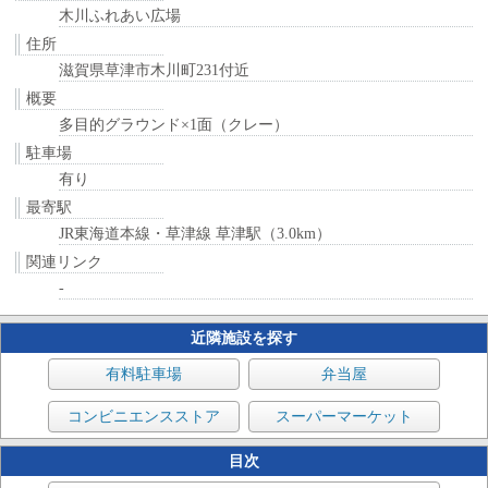
木川ふれあい広場
住所
滋賀県草津市木川町231付近
概要
多目的グラウンド×1面（クレー）
駐車場
有り
最寄駅
JR東海道本線・草津線 草津駅（3.0km）
関連リンク
-
近隣施設を探す
有料駐車場
弁当屋
コンビニエンスストア
スーパーマーケット
目次