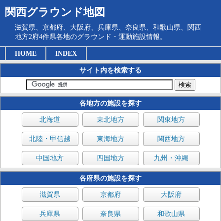
関西グラウンド地図
滋賀県、京都府、大阪府、兵庫県、奈良県、和歌山県、関西
地方2府4件県各地のグラウンド・運動施設情報。
HOME
INDEX
サイト内を検索する
各地方の施設を探す
北海道
東北地方
関東地方
北陸・甲信越
東海地方
関西地方
中国地方
四国地方
九州・沖縄
各府県の施設を探す
滋賀県
京都府
大阪府
兵庫県
奈良県
和歌山県