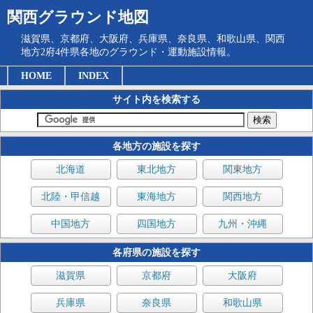
関西グラウンド地図
滋賀県、京都府、大阪府、兵庫県、奈良県、和歌山県、関西
地方2府4件県各地のグラウンド・運動施設情報。
HOME
INDEX
サイト内を検索する
各地方の施設を探す
北海道
東北地方
関東地方
北陸・甲信越
東海地方
関西地方
中国地方
四国地方
九州・沖縄
各府県の施設を探す
滋賀県
京都府
大阪府
兵庫県
奈良県
和歌山県