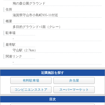
鳩の森公園グラウンド
住所
滋賀県守山市小島町935-11付近
概要
多目的グラウンド×1面（クレー）
駐車場
-
最寄駅
守山駅（2.7km）
関連リンク
-
近隣施設を探す
有料駐車場
弁当屋
コンビニエンスストア
スーパーマーケット
目次