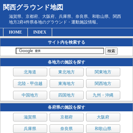
関西グラウンド地図
滋賀県、京都府、大阪府、兵庫県、奈良県、和歌山県、関西
地方2府4件県各地のグラウンド・運動施設情報。
HOME
INDEX
サイト内を検索する
各地方の施設を探す
北海道
東北地方
関東地方
北陸・甲信越
東海地方
関西地方
中国地方
四国地方
九州・沖縄
各府県の施設を探す
滋賀県
京都府
大阪府
兵庫県
奈良県
和歌山県