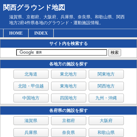
関西グラウンド地図
滋賀県、京都府、大阪府、兵庫県、奈良県、和歌山県、関西
地方2府4件県各地のグラウンド・運動施設情報。
HOME
INDEX
サイト内を検索する
各地方の施設を探す
北海道
東北地方
関東地方
北陸・甲信越
東海地方
関西地方
中国地方
四国地方
九州・沖縄
各府県の施設を探す
滋賀県
京都府
大阪府
兵庫県
奈良県
和歌山県