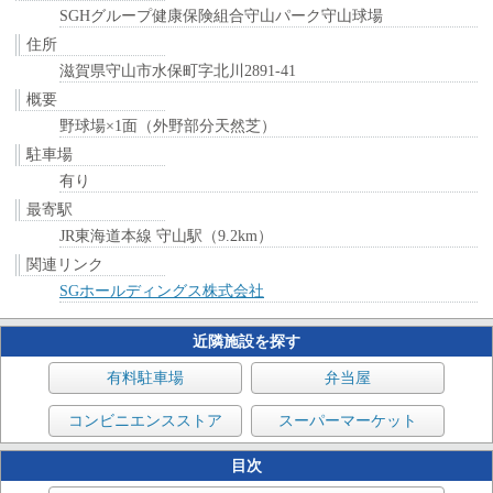
SGHグループ健康保険組合守山パーク守山球場
住所
滋賀県守山市水保町字北川2891-41
概要
野球場×1面（外野部分天然芝）
駐車場
有り
最寄駅
JR東海道本線 守山駅（9.2km）
関連リンク
SGホールディングス株式会社
近隣施設を探す
有料駐車場
弁当屋
コンビニエンスストア
スーパーマーケット
目次