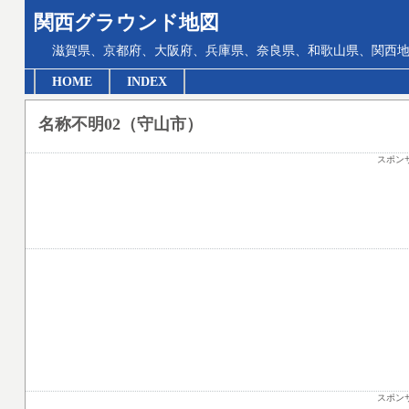
関西グラウンド地図
滋賀県、京都府、大阪府、兵庫県、奈良県、和歌山県、関西地
HOME
INDEX
名称不明02（守山市）
スポン
スポン