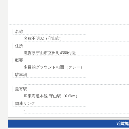
名称
名称不明02（守山市）
住所
滋賀県守山市立田町4380付近
概要
多目的グラウンド×1面（クレー）
駐車場
-
最寄駅
JR東海道本線 守山駅（6.6km）
関連リンク
-
近隣施