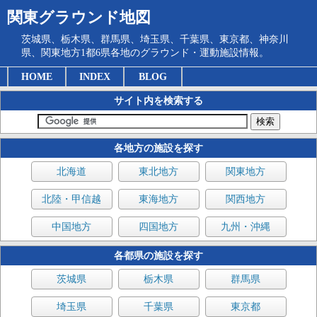
関東グラウンド地図
茨城県、栃木県、群馬県、埼玉県、千葉県、東京都、神奈川
県、関東地方1都6県各地のグラウンド・運動施設情報。
HOME
INDEX
BLOG
サイト内を検索する
各地方の施設を探す
北海道
東北地方
関東地方
北陸・甲信越
東海地方
関西地方
中国地方
四国地方
九州・沖縄
各都県の施設を探す
茨城県
栃木県
群馬県
埼玉県
千葉県
東京都