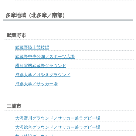
多摩地域（北多摩／南部）
武蔵野市
武蔵野陸上競技場
武蔵野中央公園／スポーツ広場
横河電機武蔵野グラウンド
成蹊大学／けやきグラウンド
成蹊大学／サッカー場
三鷹市
大沢野川グラウンド／サッカー兼ラグビー場
大沢総合グラウンド／サッカー兼ラグビー場