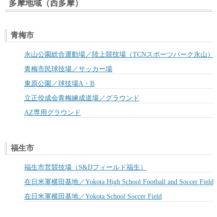
多摩地域（西多摩）
青梅市
永山公園総合運動場／陸上競技場（TCNスポーツパーク永山）
青梅市民球技場／サッカー場
東原公園／球技場A・B
立正佼成会青梅練成道場／グラウンド
AZ専用グラウンド
福生市
福生市営競技場（S&Dフィールド福生）
在日米軍横田基地／Yokota High School Football and Soccer Field
在日米軍横田基地／Yokota School Soccer Field