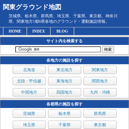
関東グラウンド地図
茨城県、栃木県、群馬県、埼玉県、千葉県、東京都、神奈川
県、関東地方1都6県各地のグラウンド・運動施設情報。
HOME
INDEX
BLOG
サイト内を検索する
各地方の施設を探す
北海道
東北地方
関東地方
北陸・甲信越
東海地方
関西地方
中国地方
四国地方
九州・沖縄
各都県の施設を探す
茨城県
栃木県
群馬県
埼玉県
千葉県
東京都