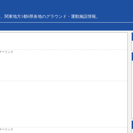
、関東地方1都6県各地のグラウンド・運動施設情報。
サーリンク
サーリンク