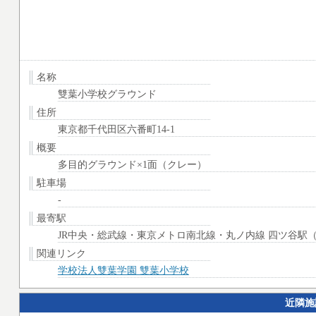
名称
雙葉小学校グラウンド
住所
東京都千代田区六番町14-1
概要
多目的グラウンド×1面（クレー）
駐車場
-
最寄駅
JR中央・総武線・東京メトロ南北線・丸ノ内線 四ツ谷駅（3
関連リンク
学校法人雙葉学園 雙葉小学校
近隣施