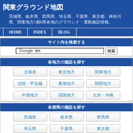
関東グラウンド地図
茨城県、栃木県、群馬県、埼玉県、千葉県、東京都、神奈川
県、関東地方1都6県各地のグラウンド・運動施設情報。
HOME
INDEX
BLOG
サイト内を検索する
各地方の施設を探す
北海道
東北地方
関東地方
北陸・甲信越
東海地方
関西地方
中国地方
四国地方
九州・沖縄
各都県の施設を探す
茨城県
栃木県
群馬県
埼玉県
千葉県
東京都