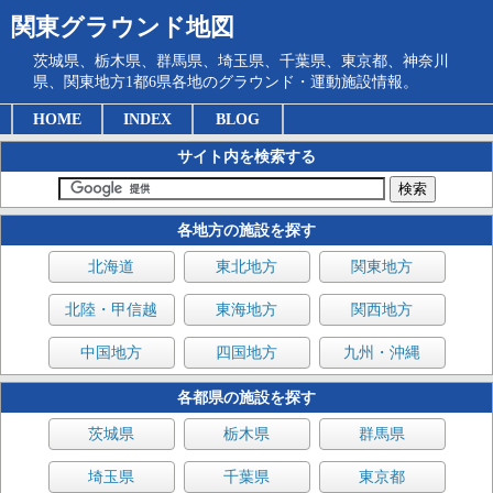
関東グラウンド地図
茨城県、栃木県、群馬県、埼玉県、千葉県、東京都、神奈川
県、関東地方1都6県各地のグラウンド・運動施設情報。
HOME
INDEX
BLOG
サイト内を検索する
各地方の施設を探す
北海道
東北地方
関東地方
北陸・甲信越
東海地方
関西地方
中国地方
四国地方
九州・沖縄
各都県の施設を探す
茨城県
栃木県
群馬県
埼玉県
千葉県
東京都