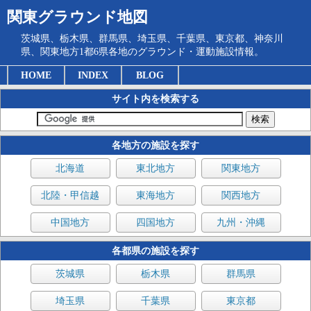
関東グラウンド地図
茨城県、栃木県、群馬県、埼玉県、千葉県、東京都、神奈川
県、関東地方1都6県各地のグラウンド・運動施設情報。
HOME
INDEX
BLOG
サイト内を検索する
各地方の施設を探す
北海道
東北地方
関東地方
北陸・甲信越
東海地方
関西地方
中国地方
四国地方
九州・沖縄
各都県の施設を探す
茨城県
栃木県
群馬県
埼玉県
千葉県
東京都