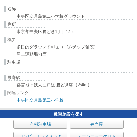
名称
中央区立月島第二小学校グラウンド
住所
東京都中央区勝どき1丁目12-2
概要
多目的グラウンド×1面（ゴムチップ舗装）
屋上運動場×1面
駐車場
-
最寄駅
都営地下鉄大江戸線 勝どき駅（250m）
関連リンク
中央区立月島第二小学校
近隣施設を探す
有料駐車場
弁当屋
コンビニエンスストア
スーパーマーケット