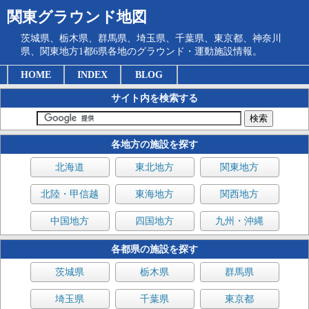
関東グラウンド地図
茨城県、栃木県、群馬県、埼玉県、千葉県、東京都、神奈川
県、関東地方1都6県各地のグラウンド・運動施設情報。
HOME
INDEX
BLOG
サイト内を検索する
各地方の施設を探す
北海道
東北地方
関東地方
北陸・甲信越
東海地方
関西地方
中国地方
四国地方
九州・沖縄
各都県の施設を探す
茨城県
栃木県
群馬県
埼玉県
千葉県
東京都