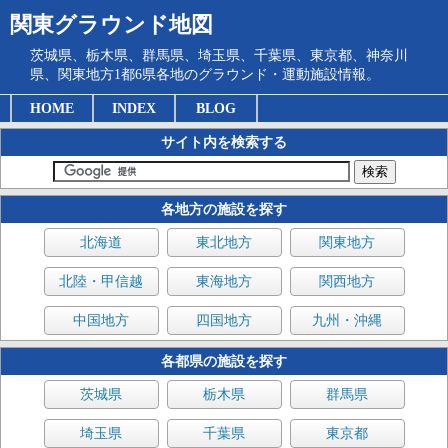
関東グラウンド地図
茨城県、栃木県、群馬県、埼玉県、千葉県、東京都、神奈川
県、関東地方1都6県各地のグラウンド・運動施設情報。
HOME
INDEX
BLOG
サイト内を検索する
各地方の施設を探す
北海道
東北地方
関東地方
北陸・甲信越
東海地方
関西地方
中国地方
四国地方
九州・沖縄
各都県の施設を探す
茨城県
栃木県
群馬県
埼玉県
千葉県
東京都