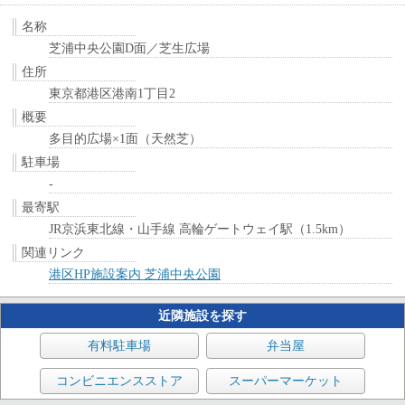
名称
芝浦中央公園D面／芝生広場
住所
東京都港区港南1丁目2
概要
多目的広場×1面（天然芝）
駐車場
-
最寄駅
JR京浜東北線・山手線 高輪ゲートウェイ駅（1.5km）
関連リンク
港区HP施設案内 芝浦中央公園
近隣施設を探す
有料駐車場
弁当屋
コンビニエンスストア
スーパーマーケット