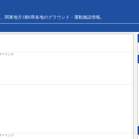
、関東地方1都6県各地のグラウンド・運動施設情報。
サーリンク
サーリンク