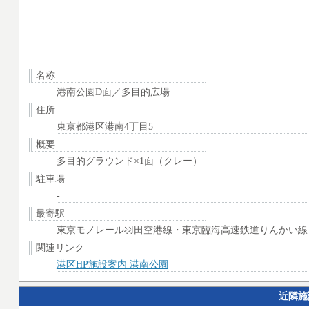
名称
港南公園D面／多目的広場
住所
東京都港区港南4丁目5
概要
多目的グラウンド×1面（クレー）
駐車場
-
最寄駅
東京モノレール羽田空港線・東京臨海高速鉄道りんかい線 
関連リンク
港区HP施設案内 港南公園
近隣施