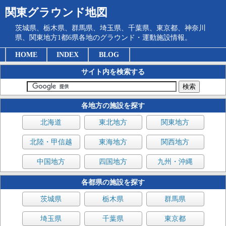
関東グラウンド地図
茨城県、栃木県、群馬県、埼玉県、千葉県、東京都、神奈川
県、関東地方1都6県各地のグラウンド・運動施設情報。
HOME
INDEX
BLOG
サイト内を検索する
各地方の施設を探す
北海道
東北地方
関東地方
北陸・甲信越
東海地方
関西地方
中国地方
四国地方
九州・沖縄
各都県の施設を探す
茨城県
栃木県
群馬県
埼玉県
千葉県
東京都