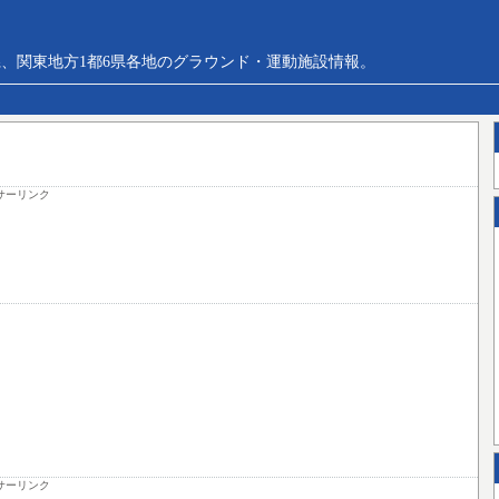
、関東地方1都6県各地のグラウンド・運動施設情報。
サーリンク
サーリンク