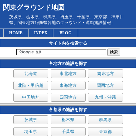
関東グラウンド地図
茨城県、栃木県、群馬県、埼玉県、千葉県、東京都、神奈川
県、関東地方1都6県各地のグラウンド・運動施設情報。
HOME
INDEX
BLOG
サイト内を検索する
各地方の施設を探す
北海道
東北地方
関東地方
北陸・甲信越
東海地方
関西地方
中国地方
四国地方
九州・沖縄
各都県の施設を探す
茨城県
栃木県
群馬県
埼玉県
千葉県
東京都