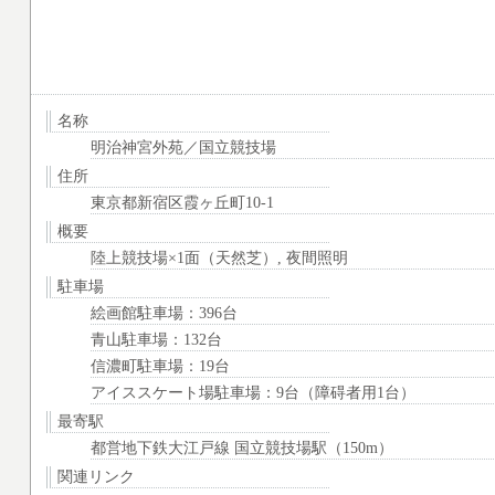
名称
明治神宮外苑／国立競技場
住所
東京都新宿区霞ヶ丘町10-1
概要
陸上競技場×1面（天然芝）, 夜間照明
駐車場
絵画館駐車場：396台
青山駐車場：132台
信濃町駐車場：19台
アイススケート場駐車場：9台（障碍者用1台）
最寄駅
都営地下鉄大江戸線 国立競技場駅（150m）
関連リンク