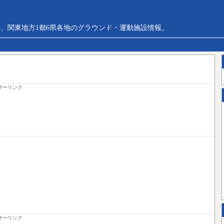
、関東地方1都6県各地のグラウンド・運動施設情報。
サーリンク
サーリンク