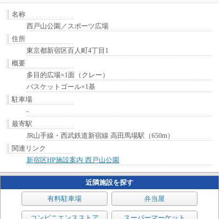
名称
西戸山公園／スポーツ広場
住所
東京都新宿区百人町4丁目1
概要
多目的広場×1面（クレー）
バスケットゴール×1基
駐車場
-
最寄駅
JR山手線・西武鉄道新宿線 高田馬場駅（650m）
関連リンク
新宿区HP施設案内 西戸山公園
近隣施設を探す
有料駐車場
弁当屋
コンビニエンスストア
スーパーマーケット