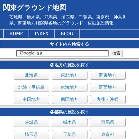
関東グラウンド地図
茨城県、栃木県、群馬県、埼玉県、千葉県、東京都、神奈川
県、関東地方1都6県各地のグラウンド・運動施設情報。
HOME
INDEX
BLOG
サイト内を検索する
各地方の施設を探す
北海道
東北地方
関東地方
北陸・甲信越
東海地方
関西地方
中国地方
四国地方
九州・沖縄
各都県の施設を探す
茨城県
栃木県
群馬県
埼玉県
千葉県
東京都