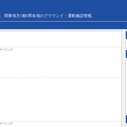
、関東地方1都6県各地のグラウンド・運動施設情報。
サーリンク
サーリンク