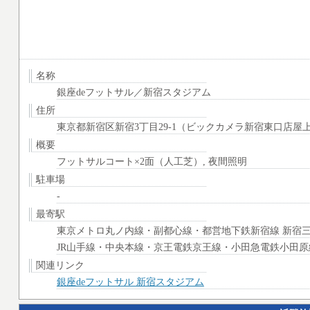
名称
銀座deフットサル／新宿スタジアム
住所
東京都新宿区新宿3丁目29-1（ビックカメラ新宿東口店屋
概要
フットサルコート×2面（人工芝）, 夜間照明
駐車場
-
最寄駅
東京メトロ丸ノ内線・副都心線・都営地下鉄新宿線 新宿三丁
JR山手線・中央本線・京王電鉄京王線・小田急電鉄小田原
関連リンク
銀座deフットサル 新宿スタジアム