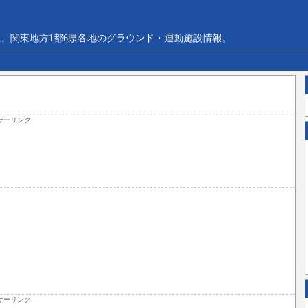
、関東地方1都6県各地のグラウンド・運動施設情報。
サーリンク
サーリンク