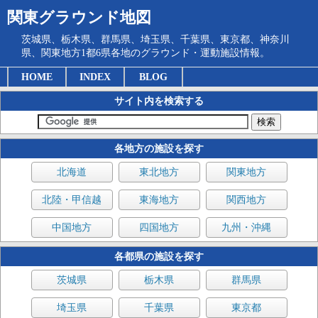
関東グラウンド地図
茨城県、栃木県、群馬県、埼玉県、千葉県、東京都、神奈川
県、関東地方1都6県各地のグラウンド・運動施設情報。
HOME
INDEX
BLOG
サイト内を検索する
各地方の施設を探す
北海道
東北地方
関東地方
北陸・甲信越
東海地方
関西地方
中国地方
四国地方
九州・沖縄
各都県の施設を探す
茨城県
栃木県
群馬県
埼玉県
千葉県
東京都