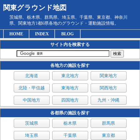
関東グラウンド地図
茨城県、栃木県、群馬県、埼玉県、千葉県、東京都、神奈川
県、関東地方1都6県各地のグラウンド・運動施設情報。
HOME
INDEX
BLOG
サイト内を検索する
各地方の施設を探す
北海道
東北地方
関東地方
北陸・甲信越
東海地方
関西地方
中国地方
四国地方
九州・沖縄
各都県の施設を探す
茨城県
栃木県
群馬県
埼玉県
千葉県
東京都