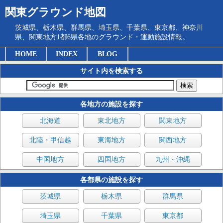
関東グラウンド地図
茨城県、栃木県、群馬県、埼玉県、千葉県、東京都、神奈川
県、関東地方1都6県各地のグラウンド・運動施設情報。
HOME
INDEX
BLOG
サイト内を検索する
各地方の施設を探す
北海道
東北地方
関東地方
北陸・甲信越
東海地方
関西地方
中国地方
四国地方
九州・沖縄
各都県の施設を探す
茨城県
栃木県
群馬県
埼玉県
千葉県
東京都