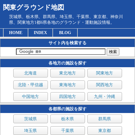
関東グラウンド地図
茨城県、栃木県、群馬県、埼玉県、千葉県、東京都、神奈川
県、関東地方1都6県各地のグラウンド・運動施設情報。
HOME
INDEX
BLOG
サイト内を検索する
各地方の施設を探す
北海道
東北地方
関東地方
北陸・甲信越
東海地方
関西地方
中国地方
四国地方
九州・沖縄
各都県の施設を探す
茨城県
栃木県
群馬県
埼玉県
千葉県
東京都