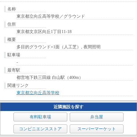
名称
東京都立向丘高等学校／グラウンド
住所
東京都文京区向丘1丁目11-18
概要
多目的グラウンド×1面（人工芝）, 夜間照明
駐車場
-
最寄駅
都営地下鉄三田線 白山駅（400m）
関連リンク
東京都立向丘高等学校
近隣施設を探す
有料駐車場
弁当屋
コンビニエンスストア
スーパーマーケット