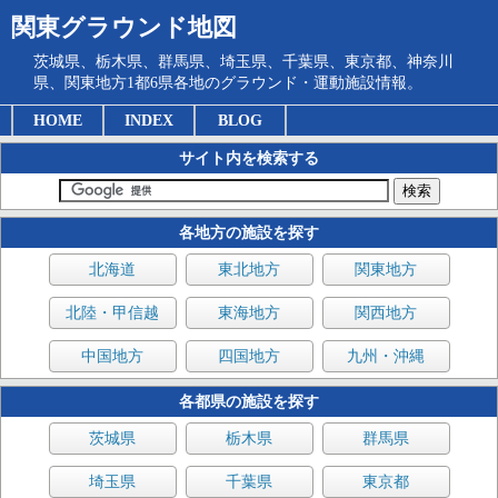
関東グラウンド地図
茨城県、栃木県、群馬県、埼玉県、千葉県、東京都、神奈川
県、関東地方1都6県各地のグラウンド・運動施設情報。
HOME
INDEX
BLOG
サイト内を検索する
各地方の施設を探す
北海道
東北地方
関東地方
北陸・甲信越
東海地方
関西地方
中国地方
四国地方
九州・沖縄
各都県の施設を探す
茨城県
栃木県
群馬県
埼玉県
千葉県
東京都