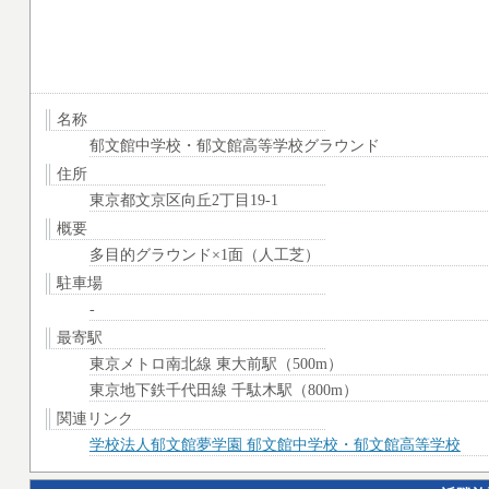
名称
郁文館中学校・郁文館高等学校グラウンド
住所
東京都文京区向丘2丁目19-1
概要
多目的グラウンド×1面（人工芝）
駐車場
-
最寄駅
東京メトロ南北線 東大前駅（500m）
東京地下鉄千代田線 千駄木駅（800m）
関連リンク
学校法人郁文館夢学園 郁文館中学校・郁文館高等学校