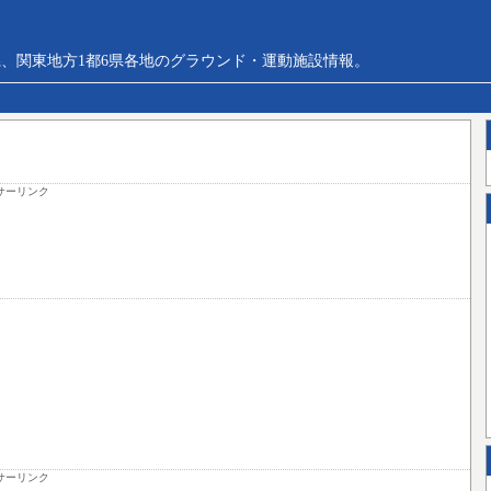
、関東地方1都6県各地のグラウンド・運動施設情報。
サーリンク
サーリンク