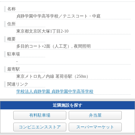
名称
貞静学園中学高等学校／テニスコート・中庭
住所
東京都文京区大塚1丁目2-10
概要
多目的コート×2面（人工芝）, 夜間照明
駐車場
-
最寄駅
東京メトロ丸ノ内線 茗荷谷駅（250m）
関連リンク
学校法人貞静学園 貞静学園中学高等学校
近隣施設を探す
有料駐車場
弁当屋
コンビニエンスストア
スーパーマーケット