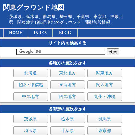
関東グラウンド地図
茨城県、栃木県、群馬県、埼玉県、千葉県、東京都、神奈川
県、関東地方1都6県各地のグラウンド・運動施設情報。
HOME
INDEX
BLOG
サイト内を検索する
各地方の施設を探す
北海道
東北地方
関東地方
北陸・甲信越
東海地方
関西地方
中国地方
四国地方
九州・沖縄
各都県の施設を探す
茨城県
栃木県
群馬県
埼玉県
千葉県
東京都