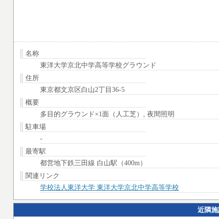
名称
東洋大学京北中学高等学校グラウンド
住所
東京都文京区白山2丁目36-5
概要
多目的グラウンド×1面（人工芝）, 夜間照明
駐車場
-
最寄駅
都営地下鉄三田線 白山駅（400m）
関連リンク
学校法人東洋大学 東洋大学京北中学高等学校
近隣施