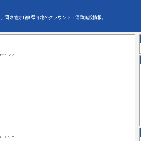
、関東地方1都6県各地のグラウンド・運動施設情報。
サーリンク
サーリンク