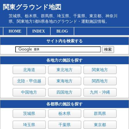
関東グラウンド地図
茨城県、栃木県、群馬県、埼玉県、千葉県、東京都、神奈川
県、関東地方1都6県各地のグラウンド・運動施設情報。
HOME
INDEX
BLOG
サイト内を検索する
各地方の施設を探す
北海道
東北地方
関東地方
北陸・甲信越
東海地方
関西地方
中国地方
四国地方
九州・沖縄
各都県の施設を探す
茨城県
栃木県
群馬県
埼玉県
千葉県
東京都