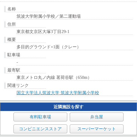
名称
筑波大学附属小学校／第二運動場
住所
東京都文京区大塚3丁目29-1
概要
多目的グラウンド×1面（クレー）
駐車場
-
最寄駅
東京メトロ丸ノ内線 茗荷谷駅（650m）
関連リンク
国立大学法人筑波大学 筑波大学附属小学校
近隣施設を探す
有料駐車場
弁当屋
コンビニエンスストア
スーパーマーケット