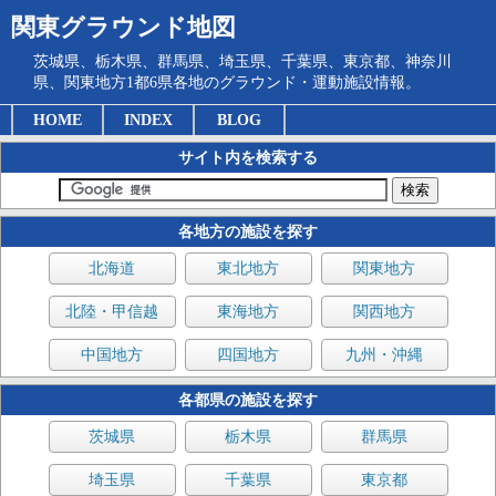
関東グラウンド地図
茨城県、栃木県、群馬県、埼玉県、千葉県、東京都、神奈川
県、関東地方1都6県各地のグラウンド・運動施設情報。
HOME
INDEX
BLOG
サイト内を検索する
各地方の施設を探す
北海道
東北地方
関東地方
北陸・甲信越
東海地方
関西地方
中国地方
四国地方
九州・沖縄
各都県の施設を探す
茨城県
栃木県
群馬県
埼玉県
千葉県
東京都