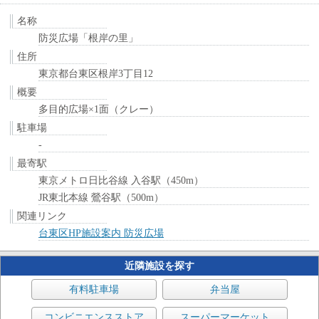
名称
防災広場「根岸の里」
住所
東京都台東区根岸3丁目12
概要
多目的広場×1面（クレー）
駐車場
-
最寄駅
東京メトロ日比谷線 入谷駅（450m）
JR東北本線 鶯谷駅（500m）
関連リンク
台東区HP施設案内 防災広場
近隣施設を探す
有料駐車場
弁当屋
コンビニエンスストア
スーパーマーケット