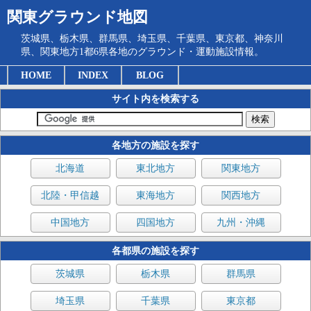
関東グラウンド地図
茨城県、栃木県、群馬県、埼玉県、千葉県、東京都、神奈川
県、関東地方1都6県各地のグラウンド・運動施設情報。
HOME
INDEX
BLOG
サイト内を検索する
各地方の施設を探す
北海道
東北地方
関東地方
北陸・甲信越
東海地方
関西地方
中国地方
四国地方
九州・沖縄
各都県の施設を探す
茨城県
栃木県
群馬県
埼玉県
千葉県
東京都