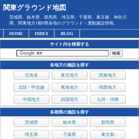
関東グラウンド地図
茨城県、栃木県、群馬県、埼玉県、千葉県、東京都、神奈川
県、関東地方1都6県各地のグラウンド・運動施設情報。
HOME
INDEX
BLOG
サイト内を検索する
各地方の施設を探す
北海道
東北地方
関東地方
北陸・甲信越
東海地方
関西地方
中国地方
四国地方
九州・沖縄
各都県の施設を探す
茨城県
栃木県
群馬県
埼玉県
千葉県
東京都