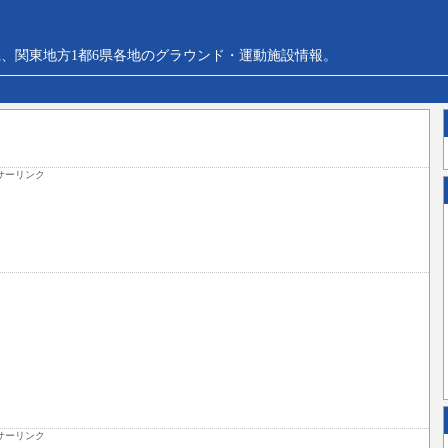
、関東地方1都6県各地のグラウンド・運動施設情報。
サーリンク
サーリンク