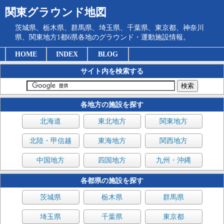
関東グラウンド地図
茨城県、栃木県、群馬県、埼玉県、千葉県、東京都、神奈川
県、関東地方1都6県各地のグラウンド・運動施設情報。
HOME
INDEX
BLOG
サイト内を検索する
各地方の施設を探す
北海道
東北地方
関東地方
北陸・甲信越
東海地方
関西地方
中国地方
四国地方
九州・沖縄
各都県の施設を探す
茨城県
栃木県
群馬県
埼玉県
千葉県
東京都