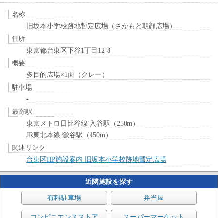
名称
旧坂本小学校跡地暫定広場（さかもと朝顔広場）
住所
東京都台東区下谷1丁目12-8
概要
多目的広場×1面（クレー）
駐車場
-
最寄駅
東京メトロ日比谷線 入谷駅（250m）
JR東北本線 鶯谷駅（450m）
関連リンク
台東区HP施設案内 旧坂本小学校跡地暫定広場
近隣施設を探す
有料駐車場
弁当屋
コンビニエンスストア
スーパーマーケット