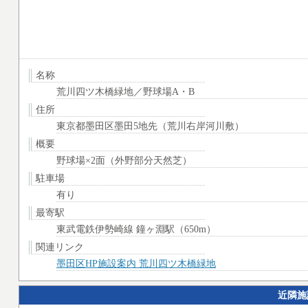
名称
荒川四ツ木橋緑地／野球場A・B
住所
東京都墨田区墨田5地先（荒川右岸河川敷）
概要
野球場×2面（外野部分天然芝）
駐車場
有り
最寄駅
東武電鉄伊勢崎線 鐘ヶ淵駅（650m）
関連リンク
墨田区HP施設案内 荒川四ツ木橋緑地
近隣施