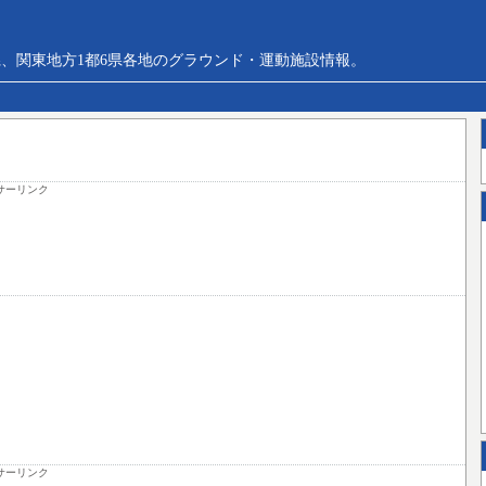
、関東地方1都6県各地のグラウンド・運動施設情報。
サーリンク
サーリンク