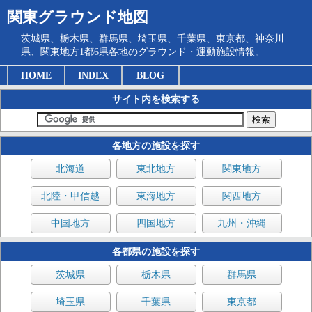
関東グラウンド地図
茨城県、栃木県、群馬県、埼玉県、千葉県、東京都、神奈川
県、関東地方1都6県各地のグラウンド・運動施設情報。
HOME
INDEX
BLOG
サイト内を検索する
各地方の施設を探す
北海道
東北地方
関東地方
北陸・甲信越
東海地方
関西地方
中国地方
四国地方
九州・沖縄
各都県の施設を探す
茨城県
栃木県
群馬県
埼玉県
千葉県
東京都