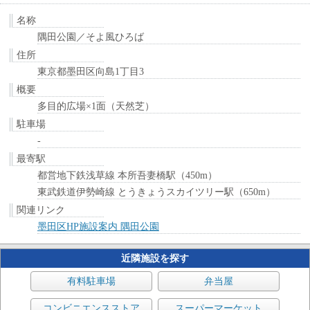
名称
隅田公園／そよ風ひろば
住所
東京都墨田区向島1丁目3
概要
多目的広場×1面（天然芝）
駐車場
-
最寄駅
都営地下鉄浅草線 本所吾妻橋駅（450m）
東武鉄道伊勢崎線 とうきょうスカイツリー駅（650m）
関連リンク
墨田区HP施設案内 隅田公園
近隣施設を探す
有料駐車場
弁当屋
コンビニエンスストア
スーパーマーケット