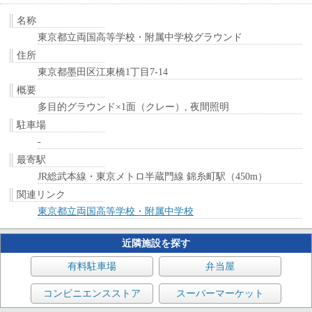
名称
東京都立両国高等学校・附属中学校グラウンド
住所
東京都墨田区江東橋1丁目7-14
概要
多目的グラウンド×1面（クレー）, 夜間照明
駐車場
-
最寄駅
JR総武本線・東京メトロ半蔵門線 錦糸町駅（450m）
関連リンク
東京都立両国高等学校・附属中学校
近隣施設を探す
有料駐車場
弁当屋
コンビニエンスストア
スーパーマーケット