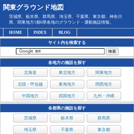
関東グラウンド地図
茨城県、栃木県、群馬県、埼玉県、千葉県、東京都、神奈川
県、関東地方1都6県各地のグラウンド・運動施設情報。
HOME
INDEX
BLOG
サイト内を検索する
各地方の施設を探す
北海道
東北地方
関東地方
北陸・甲信越
東海地方
関西地方
中国地方
四国地方
九州・沖縄
各都県の施設を探す
茨城県
栃木県
群馬県
埼玉県
千葉県
東京都