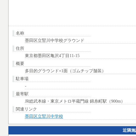
名称
墨田区立竪川中学校グラウンド
住所
東京都墨田区亀沢4丁目11-15
概要
多目的グラウンド×1面（ゴムチップ舗装）
駐車場
-
最寄駅
JR総武本線・東京メトロ半蔵門線 錦糸町駅（900m）
関連リンク
墨田区立竪川中学校
近隣施