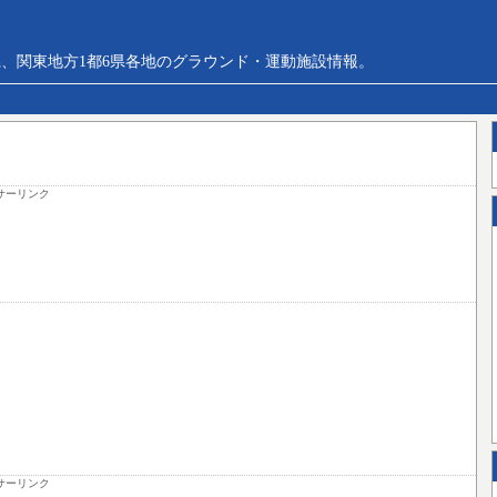
、関東地方1都6県各地のグラウンド・運動施設情報。
サーリンク
サーリンク