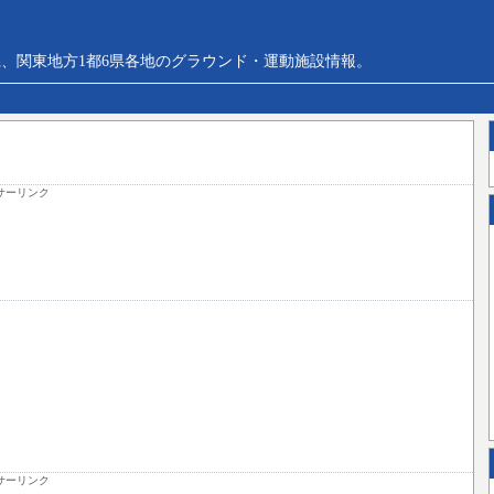
、関東地方1都6県各地のグラウンド・運動施設情報。
サーリンク
サーリンク