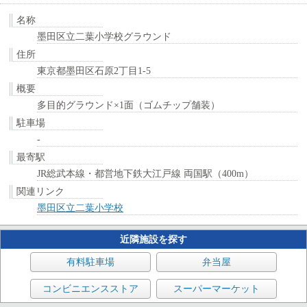
名称
墨田区立二葉小学校グラウンド
住所
東京都墨田区石原2丁目1-5
概要
多目的グラウンド×1面（ゴムチップ舗装）
駐車場
-
最寄駅
JR総武本線・都営地下鉄大江戸線 両国駅（400m）
関連リンク
墨田区立二葉小学校
近隣施設を探す
有料駐車場
弁当屋
コンビニエンスストア
スーパーマーケット