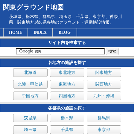
関東グラウンド地図
茨城県、栃木県、群馬県、埼玉県、千葉県、東京都、神奈川
県、関東地方1都6県各地のグラウンド・運動施設情報。
HOME
INDEX
BLOG
サイト内を検索する
各地方の施設を探す
北海道
東北地方
関東地方
北陸・甲信越
東海地方
関西地方
中国地方
四国地方
九州・沖縄
各都県の施設を探す
茨城県
栃木県
群馬県
埼玉県
千葉県
東京都