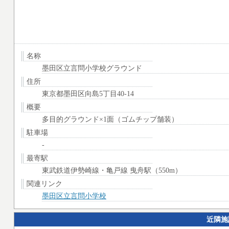
名称
墨田区立言問小学校グラウンド
住所
東京都墨田区向島5丁目40-14
概要
多目的グラウンド×1面（ゴムチップ舗装）
駐車場
-
最寄駅
東武鉄道伊勢崎線・亀戸線 曳舟駅（550m）
関連リンク
墨田区立言問小学校
近隣施