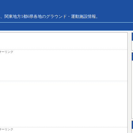
、関東地方1都6県各地のグラウンド・運動施設情報。
サーリンク
サーリンク