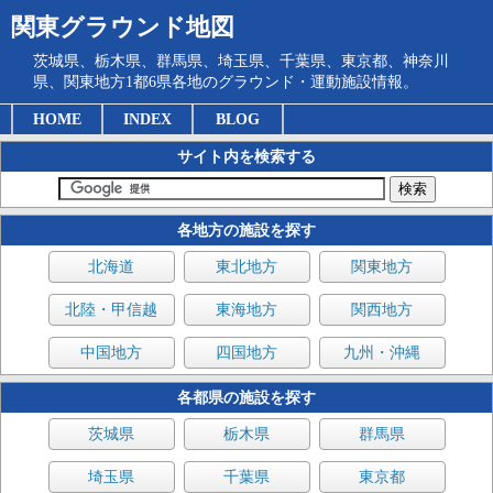
関東グラウンド地図
茨城県、栃木県、群馬県、埼玉県、千葉県、東京都、神奈川
県、関東地方1都6県各地のグラウンド・運動施設情報。
HOME
INDEX
BLOG
サイト内を検索する
各地方の施設を探す
北海道
東北地方
関東地方
北陸・甲信越
東海地方
関西地方
中国地方
四国地方
九州・沖縄
各都県の施設を探す
茨城県
栃木県
群馬県
埼玉県
千葉県
東京都