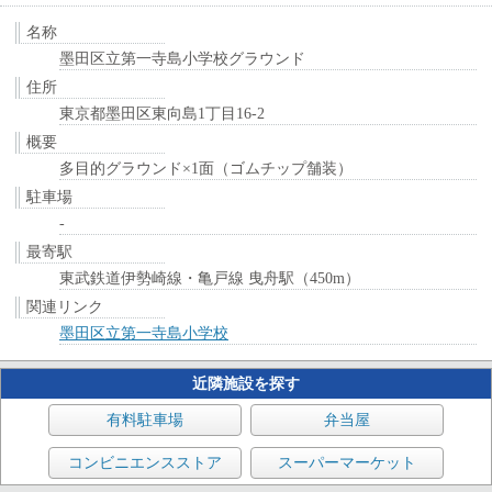
名称
墨田区立第一寺島小学校グラウンド
住所
東京都墨田区東向島1丁目16-2
概要
多目的グラウンド×1面（ゴムチップ舗装）
駐車場
-
最寄駅
東武鉄道伊勢崎線・亀戸線 曳舟駅（450m）
関連リンク
墨田区立第一寺島小学校
近隣施設を探す
有料駐車場
弁当屋
コンビニエンスストア
スーパーマーケット