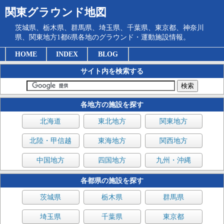
関東グラウンド地図
茨城県、栃木県、群馬県、埼玉県、千葉県、東京都、神奈川
県、関東地方1都6県各地のグラウンド・運動施設情報。
HOME
INDEX
BLOG
サイト内を検索する
各地方の施設を探す
北海道
東北地方
関東地方
北陸・甲信越
東海地方
関西地方
中国地方
四国地方
九州・沖縄
各都県の施設を探す
茨城県
栃木県
群馬県
埼玉県
千葉県
東京都