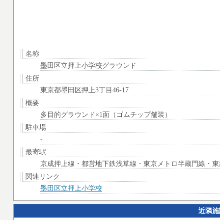
名称
墨田区立押上小学校グラウンド
住所
東京都墨田区押上3丁目46-17
概要
多目的グラウンド×1面（ゴムチップ舗装）
駐車場
-
最寄駅
京成押上線・都営地下鉄浅草線・東京メトロ半蔵門線・東武
関連リンク
墨田区立押上小学校
近隣施