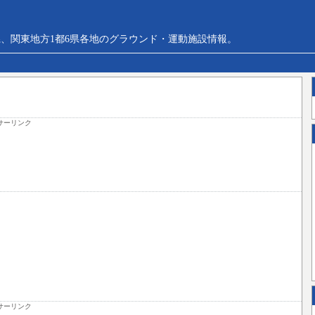
、関東地方1都6県各地のグラウンド・運動施設情報。
サーリンク
サーリンク