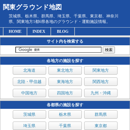
関東グラウンド地図
茨城県、栃木県、群馬県、埼玉県、千葉県、東京都、神奈川
県、関東地方1都6県各地のグラウンド・運動施設情報。
HOME
INDEX
BLOG
サイト内を検索する
各地方の施設を探す
北海道
東北地方
関東地方
北陸・甲信越
東海地方
関西地方
中国地方
四国地方
九州・沖縄
各都県の施設を探す
茨城県
栃木県
群馬県
埼玉県
千葉県
東京都