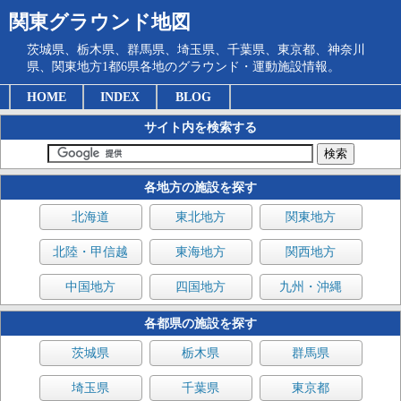
関東グラウンド地図
茨城県、栃木県、群馬県、埼玉県、千葉県、東京都、神奈川
県、関東地方1都6県各地のグラウンド・運動施設情報。
HOME
INDEX
BLOG
サイト内を検索する
各地方の施設を探す
北海道
東北地方
関東地方
北陸・甲信越
東海地方
関西地方
中国地方
四国地方
九州・沖縄
各都県の施設を探す
茨城県
栃木県
群馬県
埼玉県
千葉県
東京都